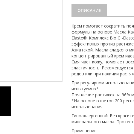
ОПИСАНИЕ
Крем помогает сократить по
формулы на основе Масла Как
Elaste®. Комплекс Bio C -Ela
эффективных против растяжек
Азиатской, Масла сладкого м
концентрированный крем идеа
Смягчает кожу, помогает вос
эластичность. Рекомендуется
родов или при наличии растяж
При регулярном использовани
испытуемых*.
Появление растяжек на 96% 
*На основе ответов 200 респ
использования
Гипоаллергенный. Без красите
минерального масла. Протес
Применение: