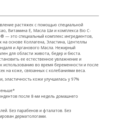
явление растяжек с помощью специальной
ао, Витамина Е, Масла Ши и комплекса Bio C-
ste® — это специальный комплекс ингредиентов,
 на основе Коллагена, Эластина, Центеллы
индаля и Арганового Масла. Нежирный
лен для области живота, бедер и бюста.
становить ее естественное увлажнение и
 к использованию во время беременности и после
ек на коже, связанных с колебаниями веса.
и, эластичность кожи улучшилась у 97%
меньше*
ондентов после 8-ми недель домашнего
лей. Без парабенов и фталатов. Без
тирован дерматологами.