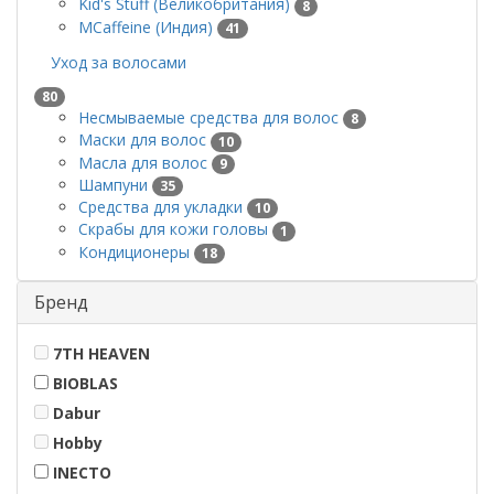
Kid's Stuff (Великобритания)
8
MCaffeine (Индия)
41
Уход за волосами
80
Несмываемые средства для волос
8
Маски для волос
10
Масла для волос
9
Шампуни
35
Средства для укладки
10
Скрабы для кожи головы
1
Кондиционеры
18
Бренд
7TH HEAVEN
BIOBLAS
Dabur
Hobby
INECTO