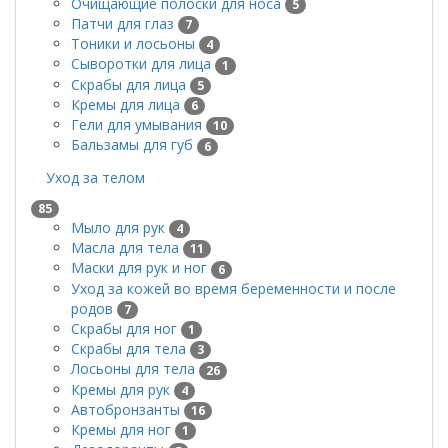
Очищающие полоски для носа
5
Патчи для глаз
7
Тоники и лосьоны
4
Сыворотки для лица
1
Скрабы для лица
5
Кремы для лица
6
Гели для умывания
10
Бальзамы для губ
6
Уход за телом
85
Мыло для рук
4
Масла для тела
11
Маски для рук и ног
6
Уход за кожей во время беременности и после
родов
7
Скрабы для ног
1
Скрабы для тела
3
Лосьоны для тела
26
Кремы для рук
4
Автобронзанты
16
Кремы для ног
1