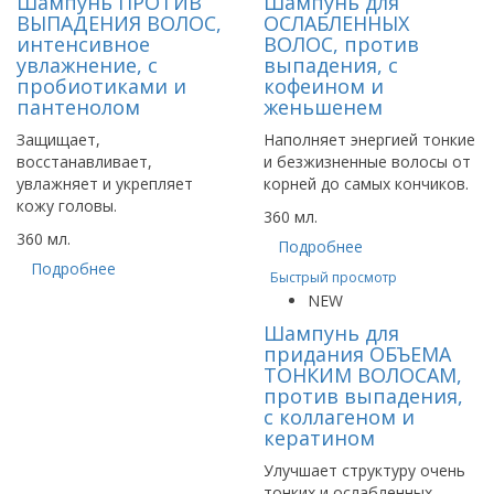
Шампунь ПРОТИВ
Шампунь для
ВЫПАДЕНИЯ ВОЛОС,
ОСЛАБЛЕННЫХ
интенсивное
ВОЛОС, против
увлажнение, с
выпадения, с
пробиотиками и
кофеином и
пантенолом
женьшенем
Защищает,
Наполняет энергией тонкие
восстанавливает,
и безжизненные волосы от
увлажняет и укрепляет
корней до самых кончиков.
кожу головы.
360 мл.
360 мл.
Подробнее
Подробнее
Быстрый просмотр
NEW
Шампунь для
придания ОБЪЕМА
ТОНКИМ ВОЛОСАМ,
против выпадения,
с коллагеном и
кератином
Улучшает структуру очень
тонких и ослабленных