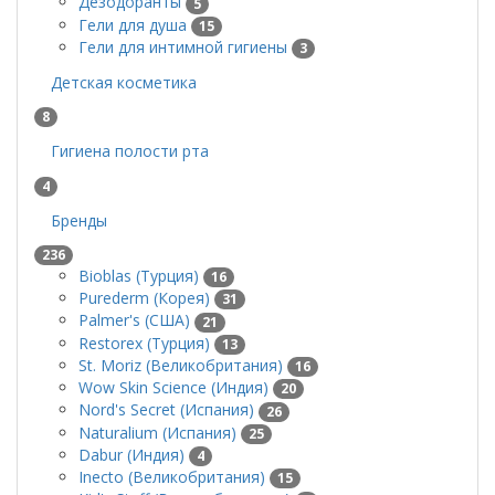
Дезодоранты
5
Гели для душа
15
Гели для интимной гигиены
3
Детская косметика
8
Гигиена полости рта
4
Бренды
236
Bioblas (Турция)
16
Purederm (Корея)
31
Palmer's (США)
21
Restorex (Турция)
13
St. Moriz (Великобритания)
16
Wow Skin Science (Индия)
20
Nord's Secret (Испания)
26
Naturalium (Испания)
25
Dabur (Индия)
4
Inecto (Великобритания)
15