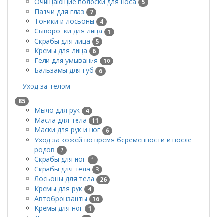
Очищающие полоски для носа
5
Патчи для глаз
7
Тоники и лосьоны
4
Сыворотки для лица
1
Скрабы для лица
5
Кремы для лица
6
Гели для умывания
10
Бальзамы для губ
6
Уход за телом
85
Мыло для рук
4
Масла для тела
11
Маски для рук и ног
6
Уход за кожей во время беременности и после
родов
7
Скрабы для ног
1
Скрабы для тела
3
Лосьоны для тела
26
Кремы для рук
4
Автобронзанты
16
Кремы для ног
1