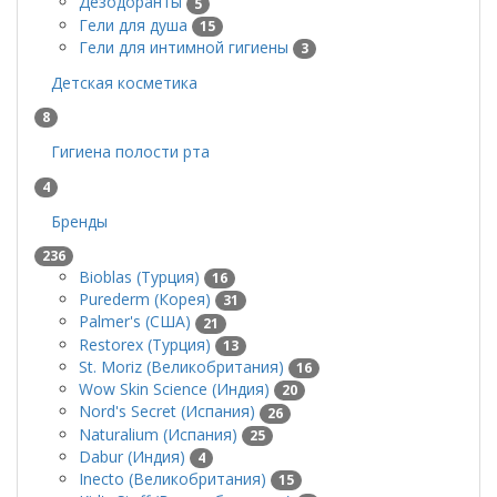
Дезодоранты
5
Гели для душа
15
Гели для интимной гигиены
3
Детская косметика
8
Гигиена полости рта
4
Бренды
236
Bioblas (Турция)
16
Purederm (Корея)
31
Palmer's (США)
21
Restorex (Турция)
13
St. Moriz (Великобритания)
16
Wow Skin Science (Индия)
20
Nord's Secret (Испания)
26
Naturalium (Испания)
25
Dabur (Индия)
4
Inecto (Великобритания)
15