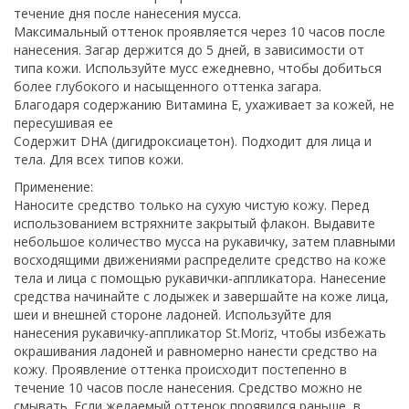
течение дня после нанесения мусса.
Максимальный оттенок проявляется через 10 часов после
нанесения. Загар держится до 5 дней, в зависимости от
типа кожи. Используйте мусс ежедневно, чтобы добиться
более глубокого и насыщенного оттенка загара.
Благодаря содержанию Витамина Е, ухаживает за кожей, не
пересушивая ее
Содержит DHA (дигидроксиацетон). Подходит для лица и
тела. Для всех типов кожи.
Применение:
Наносите средство только на сухую чистую кожу. Перед
использованием встряхните закрытый флакон. Выдавите
небольшое количество мусса на рукавичку, затем плавными
восходящими движениями распределите средство на коже
тела и лица с помощью рукавички-аппликатора. Нанесение
средства начинайте с лодыжек и завершайте на коже лица,
шеи и внешней стороне ладоней. Используйте для
нанесения рукавичку-аппликатор St.Moriz, чтобы избежать
окрашивания ладоней и равномерно нанести средство на
кожу. Проявление оттенка происходит постепенно в
течение 10 часов после нанесения. Средство можно не
смывать. Если желаемый оттенок проявился раньше, в