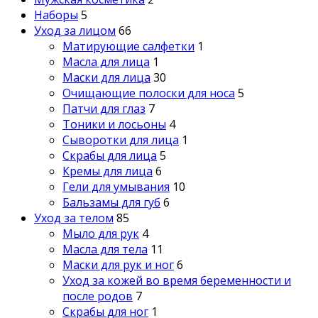
Наборы
5
Уход за лицом
66
Матирующие салфетки
1
Масла для лица
1
Маски для лица
30
Очищающие полоски для носа
5
Патчи для глаз
7
Тоники и лосьоны
4
Сыворотки для лица
1
Скрабы для лица
5
Кремы для лица
6
Гели для умывания
10
Бальзамы для губ
6
Уход за телом
85
Мыло для рук
4
Масла для тела
11
Маски для рук и ног
6
Уход за кожей во время беременности и
после родов
7
Скрабы для ног
1